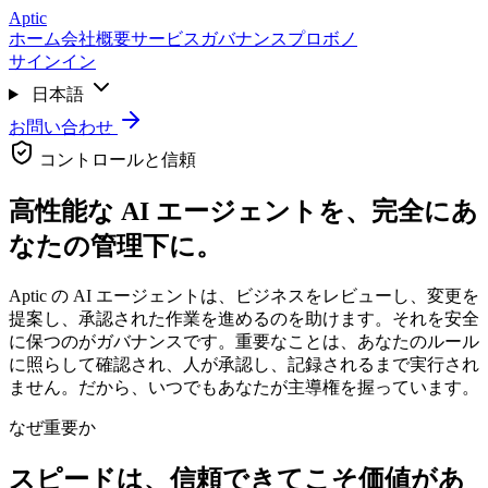
Skip to main content
Aptic
ホーム
会社概要
サービス
ガバナンス
プロボノ
サインイン
日本語
お問い合わせ
コントロールと信頼
高性能な AI エージェントを、完全にあ
なたの管理下に。
Aptic の AI エージェントは、ビジネスをレビューし、変更を
提案し、承認された作業を進めるのを助けます。それを安全
に保つのがガバナンスです。重要なことは、あなたのルール
に照らして確認され、人が承認し、記録されるまで実行され
ません。だから、いつでもあなたが主導権を握っています。
なぜ重要か
スピードは、信頼できてこそ価値があ